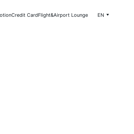
otion
Credit Card
Flight&Airport Lounge
EN