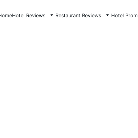
Home
Hotel Reviews
Restaurant Reviews
Hotel Prom
ITALY
7/3/2026
1 min read