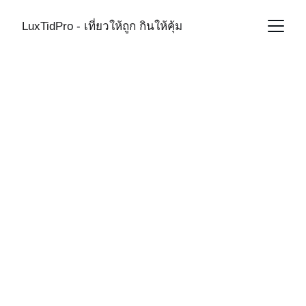
LuxTidPro - เที่ยวให้ถูก กินให้คุ้ม
Italy Hotel 
Reviews
SOCIAL MEDIA