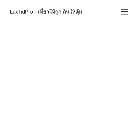
LuxTidPro - เที่ยวให้ถูก กินให้คุ้ม
Vietnam Hotel 
Reviews
SOCIAL MEDIA