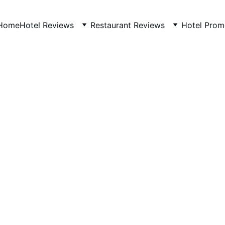
Home
Hotel Reviews
Restaurant Reviews
Hotel Prom
RESTAURANTTHAILAND
CASUAL
10/22/2025
1 min read