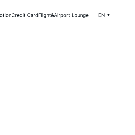
otion
Credit Card
Flight&Airport Lounge
EN