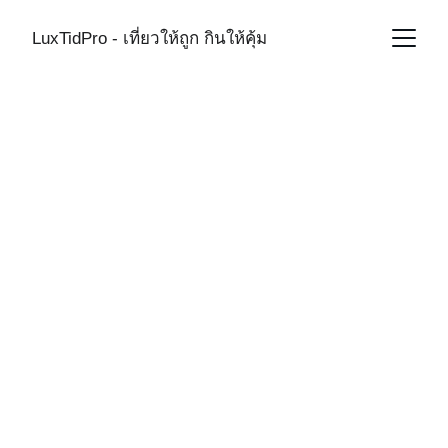
LuxTidPro - เที่ยวให้ถูก กินให้คุ้ม
RESTAURANTTHAILAND
CASUAL
9/17/2025
1 min read