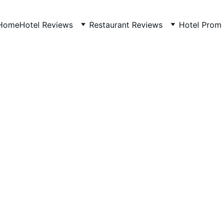
Home
Hotel Reviews
Restaurant Reviews
Hotel Prom
VIETNAM
9/23/2025
1 min read