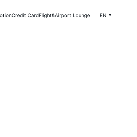
otion
Credit Card
Flight&Airport Lounge
EN