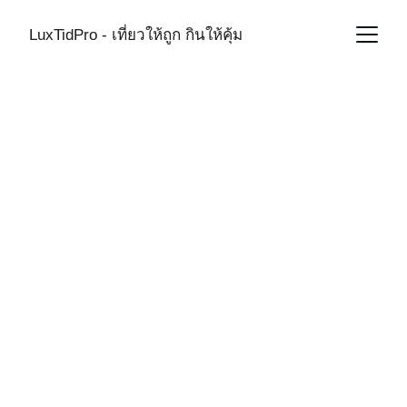
LuxTidPro - เที่ยวให้ถูก กินให้คุ้ม
THAILAND
9/12/2025
1 min read