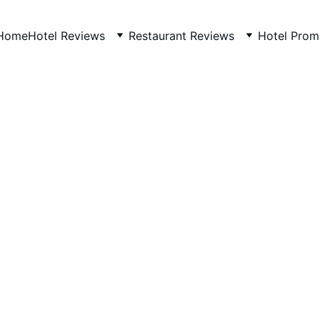
Home
Hotel Reviews
Restaurant Reviews
Hotel Prom
IHG
9/26/2025
1 min read