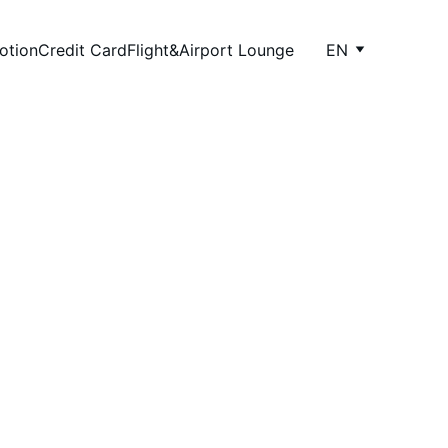
otion
Credit Card
Flight&Airport Lounge
EN