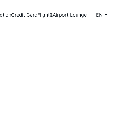
otion
Credit Card
Flight&Airport Lounge
EN