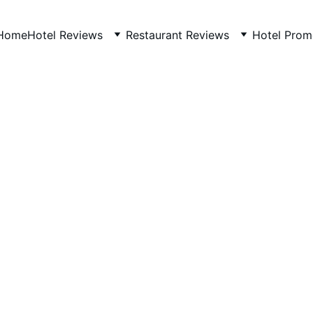
Home
Hotel Reviews
Restaurant Reviews
Hotel Prom
CHINA
2/10/2026
1 min read