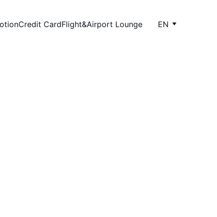
otion
Credit Card
Flight&Airport Lounge
EN