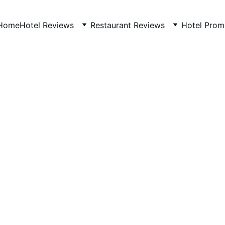
Home
Hotel Reviews
Restaurant Reviews
Hotel Prom
THAILAND
1/30/2026
1 min read