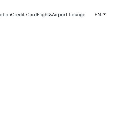
otion
Credit Card
Flight&Airport Lounge
EN