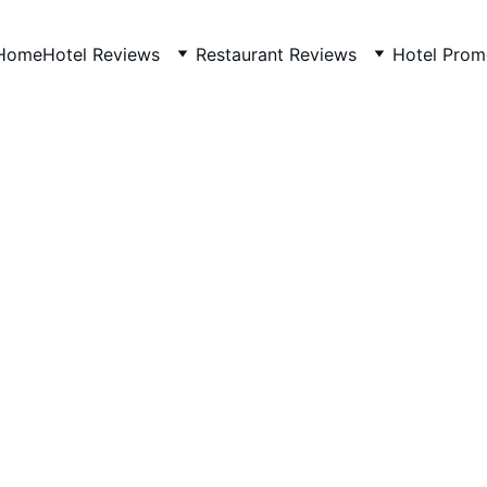
Home
Hotel Reviews
Restaurant Reviews
Hotel Prom
THAILAND
CASUAL
RESTAURANTTHAILAND
LuxTidPro
5/18/2026
1 min read