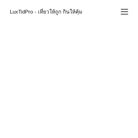
LuxTidPro - เที่ยวให้ถูก กินให้คุ้ม
INDONESIA
9/15/2025
1 min read